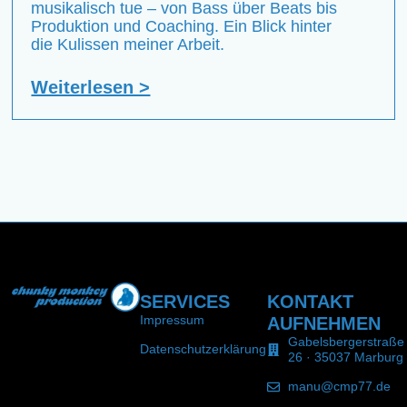
musikalisch tue – von Bass über Beats bis
Produktion und Coaching. Ein Blick hinter
die Kulissen meiner Arbeit.
Weiterlesen >
SERVICES
KONTAKT
Impressum
AUFNEHMEN
Gabelsbergerstraße
Datenschutzerklärung
26 · 35037 Marburg
manu@cmp77.de