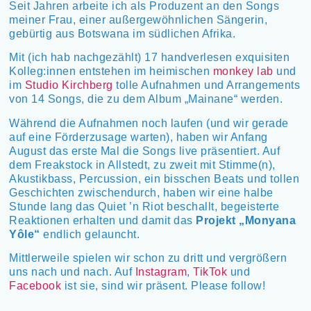
Seit Jahren arbeite ich als Produzent an den Songs
meiner Frau, einer außergewöhnlichen Sängerin,
gebürtig aus Botswana im südlichen Afrika.
Mit (ich hab nachgezählt) 17 handverlesen exquisiten
Kolleg:innen entstehen im heimischen
monkey lab
und
im
Studio Kirchberg
tolle Aufnahmen und Arrangements
von 14 Songs, die zu dem Album „Mainane“ werden.
Während die Aufnahmen noch laufen (und wir gerade
auf eine Förderzusage warten), haben wir Anfang
August das erste Mal die Songs live präsentiert. Auf
dem Freakstock in Allstedt, zu zweit mit Stimme(n),
Akustikbass, Percussion, ein bisschen Beats und tollen
Geschichten zwischendurch, haben wir eine halbe
Stunde lang das Quiet ’n Riot beschallt, begeisterte
Reaktionen erhalten und damit das
Projekt „Monyana
Yôle“
endlich gelauncht.
Mittlerweile spielen wir schon zu dritt und vergrößern
uns nach und nach. Auf
Instagram
,
TikTok
und
Facebook
ist sie, sind wir präsent. Please follow!