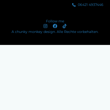
06421 4937446
Follow me
A chunky monkey design. Alle Rechte vorbehalten.