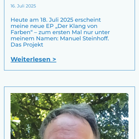
16. Juli 2025
Heute am 18. Juli 2025 erscheint
meine neue EP „Der Klang von
Farben“ – zum ersten Mal nur unter
meinem Namen: Manuel Steinhoff.
Das Projekt
Weiterlesen >