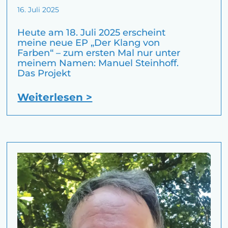
16. Juli 2025
Heute am 18. Juli 2025 erscheint
meine neue EP „Der Klang von
Farben“ – zum ersten Mal nur unter
meinem Namen: Manuel Steinhoff.
Das Projekt
Weiterlesen >